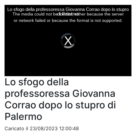
This
Lo sfogo della professoressa Giovanna Corrao dopo lo stupro
is
a
di Palermo
The media could not be loaded, either because the server
modal
window.
or network failed or because the format is not supported.
Video
Player
is
loading.
Lo sfogo della
professoressa Giovanna
Corrao dopo lo stupro di
Palermo
Caricato il 23/08/2023 12:00:48