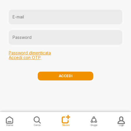
Password dimenticata
Accedi con OTP
ACCEDI
Invia una segnalazione
Proponi ev
Home
Cerca
Nuovo
Gruppi
Login