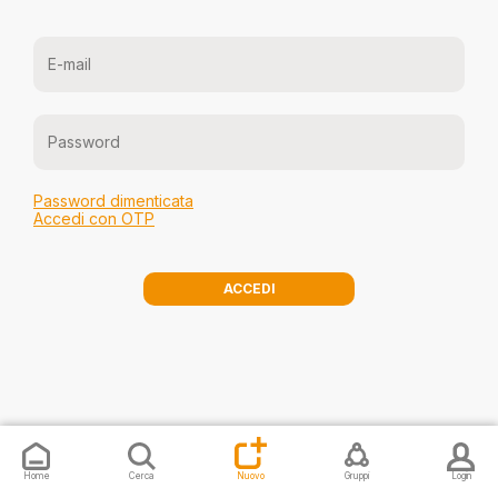
Password dimenticata
Accedi con OTP
ACCEDI
Invia una segnalazione
Proponi ev
Home
Cerca
Nuovo
Gruppi
Login